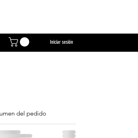
Iniciar sesión
Ms. New Booty Access Page
umen del pedido