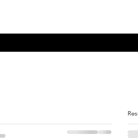
g Plan
Online Program Plan
Shop
Res